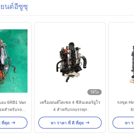
ยนต์อีซูซุ
วิดีโอ
Isuzu 6RB1 Van
เครื่องยนต์ไดเซล 4 ซิลินเดอร์ยูโร
รถขุด Hi
เซลสําหรับรถ
4 สําหรับรถบรรทุก
6
นัก
 ที่สุด
หา ราคา ที่ ดี ที่สุด
หา รา