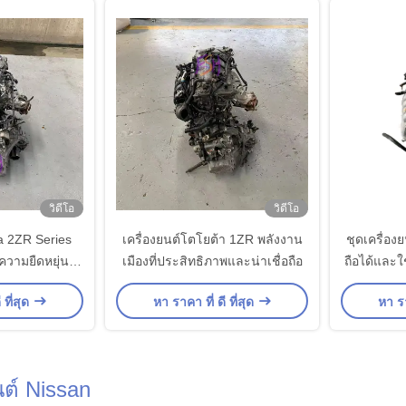
วิดีโอ
วิดีโอ
ta 2ZR Series
เครื่องยนต์โตโยต้า 1ZR พลังงาน
ชุดเครื่องย
ามยืดหยุ่นที่
เมืองที่ประสิทธิภาพและน่าเชื่อถือ
ถือได้และใ
กสายไฟฟ้า
สำหรับ 
 ที่สุด
หา ราคา ที่ ดี ที่สุด
หา รา
นต์ Nissan