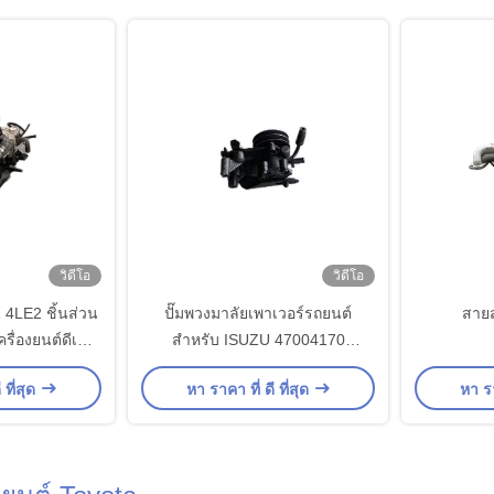
วิดีโอ
วิดีโอ
4LE2 ชิ้นส่วน
ปั๊มพวงมาลัยเพาเวอร์รถยนต์
สายส
ครื่องยนต์ดีเซล
สำหรับ ISUZU 47004170
avator เหล็ก
119500538 1195006361 4HK1
 ที่สุด
หา ราคา ที่ ดี ที่สุด
หา รา
4KH1