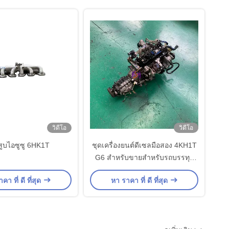
วิดีโอ
วิดีโอ
ูบไอซูซู 6HK1T
ชุดเครื่องยนต์ดีเซลมือสอง 4KH1T
G6 สำหรับขายสำหรับรถบรรทุก
Izu Sufor
คา ที่ ดี ที่สุด
หา ราคา ที่ ดี ที่สุด