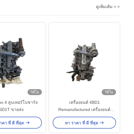
ดูเพิ่มเติม > >
วิดีโอ
วิดีโอ
no 4 สูบเทอร์โบชาร์จ
เครื่องยนต์ 4BD1
SD1T ขายส่ง
Remanufactured เครื่องยนต์
4HK1 6HK1 6UZ1 6WG1 6BG1T
คา ที่ ดี ที่สุด
หา ราคา ที่ ดี ที่สุด
มอเตอร์เดิมใช้แล้ว เครื่องยนต์
ดีเซล 4BD1 สำหรับรถขุด Isuzu