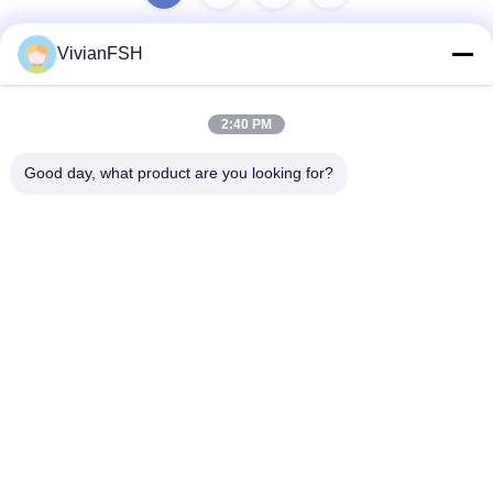
VivianFSH
ติดต่อด่วน
2:40 PM
ที่อยู่
Good day, what product are you looking for?
เลขที่ 13 เขตพัฒนา Xiaxikeng Zhongqiao เขตบริหาร
Songgang Shiquan เมือง Shishan เขต Nanhai เมืองโฟชาน
โทรศัพท์
86-137-2462-9982
อีเมล
Lilyfsh@outlook.com