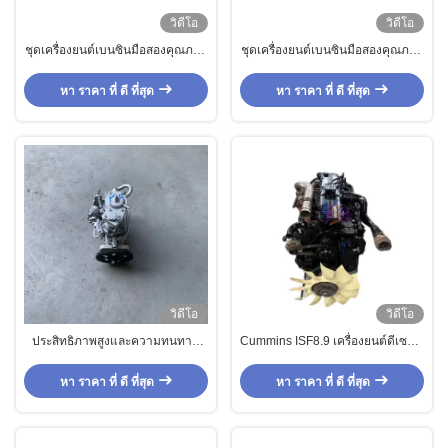
วิดีโอ
วิดีโอ
ชุดเครื่องยนต์เบนซินมือสองคุณภาพ
ชุดเครื่องยนต์เบนซินมือสองคุณภาพ
สูง R18A สำหรับ Honda Civic
สูง 2RZ สำหรับ Toyota Hiace Hilux
หา ราคา ที่ ดี ที่สุด
หา ราคา ที่ ดี ที่สุด
วิดีโอ
วิดีโอ
ประสิทธิภาพสูงและความทนทาน
Cummins ISF8.9 เครื่องยนต์ดีเซล 6
ปั๊มน้ํามัน TD42 ของญี่ปุ่นเดิม
ซิลินด์ สําหรับบรรทุกภาระหนักและ
ขนส่งระยะไกล
หา ราคา ที่ ดี ที่สุด
หา ราคา ที่ ดี ที่สุด