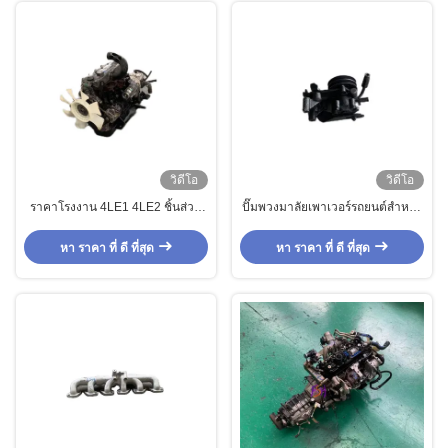
วิดีโอ
วิดีโอ
ราคาโรงงาน 4LE1 4LE2 ชิ้นส่วน
ปั๊มพวงมาลัยเพาเวอร์รถยนต์สำหรับ
เครื่องยนต์มือสอง เครื่องยนต์ดีเซล 4
ISUZU 47004170 119500538
สูบ Isu Zu Excavator เหล็ก
1195006361 4HK1 4KH1
หา ราคา ที่ ดี ที่สุด
หา ราคา ที่ ดี ที่สุด