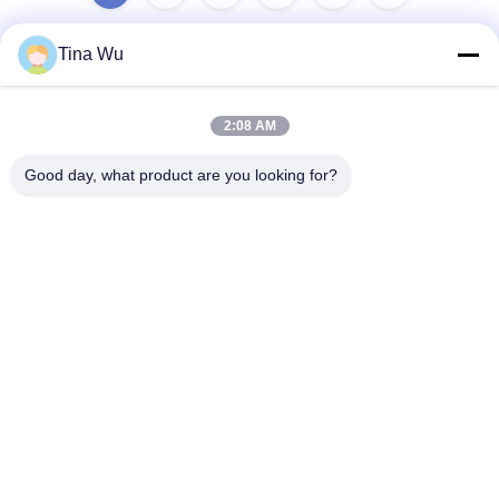
Tina Wu
ติดต่อด่วน
2:08 AM
ที่อยู่
Good day, what product are you looking for?
เลขที่ 13 เขตพัฒนา Xiaxikeng Zhongqiao เขตบริหาร
Songgang Shiquan เมือง Shishan เขต Nanhai เมืองโฟชาน
โทรศัพท์
86-137-2462-9982
อีเมล
Lilyfsh@outlook.com