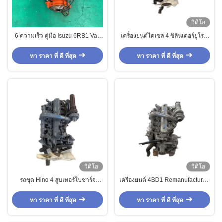
วิดีโอ
6 ความเร็ว คู่มือ Isuzu 6RB1 Van
เครื่องยนต์ไดเซล 4 ซิลินเดอร์ยูโร 4
ใช้เครื่องยนต์ดีเซลสําหรับรถบรรทุก
สําหรับรถบรรทุก
หนัก
หา ราคา ที่ ดี ที่สุด
หา ราคา ที่ ดี ที่สุด
วิดีโอ
วิดีโอ
รถขุด Hino 4 สูบเทอร์โบชาร์จ
เครื่องยนต์ 4BD1 Remanufactured
6SD1T ขายส่ง
เครื่องยนต์ 4HK1 6HK1 6UZ1
6WG1 6BG1T มอเตอร์เดิมใช้แล้ว
หา ราคา ที่ ดี ที่สุด
หา ราคา ที่ ดี ที่สุด
เครื่องยนต์ดีเซล 4BD1 สำหรับรถขุด
Isuzu