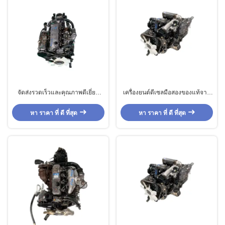
จัดส่งรวดเร็วและคุณภาพดีเยี่ยม
เครื่องยนต์ดีเซลมือสองของแท้จาก
เครื่องยนต์ดีเซลมือสอง 4HG1T 4สูบ
ญี่ปุ่นสำหรับ Isuzu 4JB1T 4สูบ
เทอร์โบชาร์จ สำหรับ Isuzu
เทอร์โบชาร์จ สำหรับรถกระบะ Isuzu
หา ราคา ที่ ดี ที่สุด
หา ราคา ที่ ดี ที่สุด